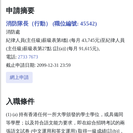
申請摘要
消防隊長（行動） (職位編號: 45542)
消防處
紀律人員(主任級)薪級表第8點 (每月 43,745元)至紀律人員
(主任級)薪級表第27點 [註(a)] (每月 91,615元)。
電話:
2733 7673
截止申請日期: 2099-12-31 23:59
網上申請
入職條件
(1) (a) 持有香港任何一所大學頒發的學士學位，或具備同
等學歷；以及符合語文能力要求，即在綜合招聘考試的兩
張語文試卷 (中文運用和英文運用) 取得一級成績[註(b)]，