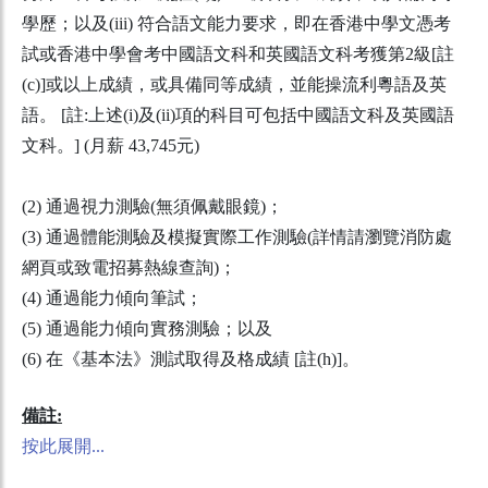
學歷；以及(iii) 符合語文能力要求，即在香港中學文憑考
試或香港中學會考中國語文科和英國語文科考獲第2級[註
(c)]或以上成績，或具備同等成績，並能操流利粵語及英
語。 [註:上述(i)及(ii)項的科目可包括中國語文科及英國語
文科。] (月薪 43,745元)
(2) 通過視力測驗(無須佩戴眼鏡)；
(3) 通過體能測驗及模擬實際工作測驗(詳情請瀏覽消防處
網頁或致電招募熱線查詢)；
(4) 通過能力傾向筆試；
(5) 通過能力傾向實務測驗；以及
(6) 在《基本法》測試取得及格成績 [註(h)]。
備註:
按此展開...