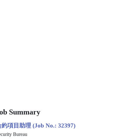
ob Summary
約項目助理 (Job No.: 32397)
curity Bureau