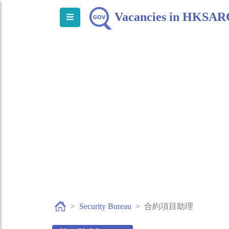
Vacancies in HKSA
Security Bureau
合約項目助理