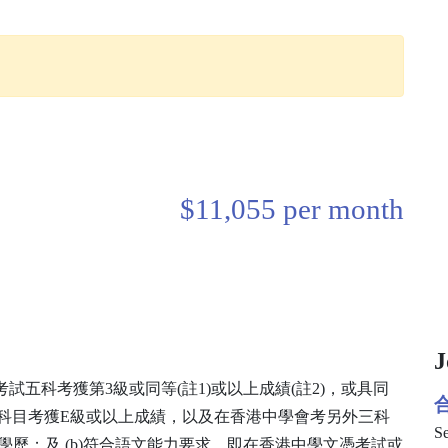
$11,055 per month
J
憑考試五科考獲第3級或同等(註1)或以上成績(註2)，或具同
合
程度科目考獲E級或以上成績，以及在香港中學會考另外三科
Se
同等學歷；及 (b)符合語文能力要求，即在香港中學文憑考試或