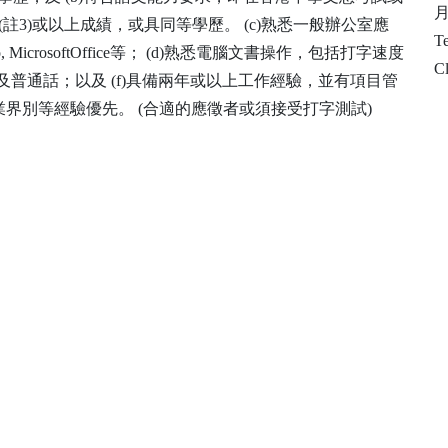
月
3)或以上成績，或具同等學歷。 (c)熟悉一般辦公室應
T
ro, MicrosoftOffice等； (d)熟悉電腦文書操作，包括打字速度
Cl
語及普通話；以及 (f)具備兩年或以上工作經驗，並有項目管
界別等經驗優先。 (合適的應徵者或須接受打字測試)